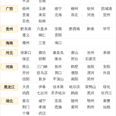
平凉
甘南
梧州
玉林
南宁
柳州
钦州
防城港
广西
贵港
来宾
北海
崇左
河池
贺州
百色
桂林
黔东南
六盘水
安顺
黔西南
黔南
毕节
贵州
遵义
铜仁
贵阳
儋州
三亚
海口
海南
张家口
廊坊
秦皇岛
唐山
沧州
承德
河北
保定
邯郸
衡水
邢台
石家庄
商丘
三门峡
焦作
鹤壁
洛阳
安阳
河南
开封
驻马店
周口
濮阳
漯河
许昌
信阳
新乡
平顶山
南阳
郑州
大庆
伊春
佳木斯
哈尔滨
双鸭山
绥化
黑龙江
鸡西
七台河
齐齐哈尔
鹤岗
黑河
牡丹江
黄石
咸宁
宜昌
随州
鄂州
襄樊
湖北
荆门
孝感
恩施
黄冈
荆州
仙桃
十堰
武汉