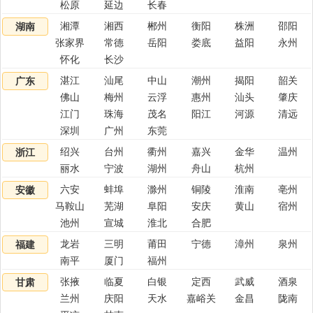
松原
延边
长春
湘潭
湘西
郴州
衡阳
株洲
邵阳
湖南
张家界
常德
岳阳
娄底
益阳
永州
怀化
长沙
湛江
汕尾
中山
潮州
揭阳
韶关
广东
佛山
梅州
云浮
惠州
汕头
肇庆
江门
珠海
茂名
阳江
河源
清远
深圳
广州
东莞
绍兴
台州
衢州
嘉兴
金华
温州
浙江
丽水
宁波
湖州
舟山
杭州
六安
蚌埠
滁州
铜陵
淮南
亳州
安徽
马鞍山
芜湖
阜阳
安庆
黄山
宿州
池州
宣城
淮北
合肥
龙岩
三明
莆田
宁德
漳州
泉州
福建
南平
厦门
福州
张掖
临夏
白银
定西
武威
酒泉
甘肃
兰州
庆阳
天水
嘉峪关
金昌
陇南