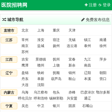
医院招聘网
✚ 注册
☕ 登录
城市导航
免费发布信息
北京
上海
重庆
天津
直辖市
常州
淮安
宿迁
无锡
镇江
南通
江苏
南京
盐城
扬州
连云港
泰州
徐州
苏州
吉安
景德镇
抚州
宜春
九江
萍乡
江西
鹰潭
赣州
上饶
新余
南昌
盘锦
铁岭
抚顺
锦州
辽阳
朝阳
辽宁
丹东
阜新
葫芦岛
鞍山
本溪
营口
大连
沈阳
乌海
乌兰察布
包头
赤峰
巴彦淖尔
鄂尔多斯
内蒙古
呼伦贝尔
呼和浩特
锡林郭勒
兴安盟
通辽
吴忠
中卫
银川
固原
石嘴山
宁夏