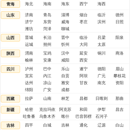
海北
海南
海东
西宁
海西
青海
济南
青岛
淄博
烟台
临沂
德州
山东
济宁
东营
威海
枣庄
滨州
日照
潍坊
菏泽
聊城
晋城
长治
晋中
临汾
吕梁
阳泉
山西
运城
朔州
忻州
大同
太原
渭南
宝鸡
汉中
延安
铜川
商洛
陕西
榆林
安康
咸阳
西安
泸州
巴中
乐山
遂宁
德阳
眉山
四川
宜宾
内江
自贡
阿坝
广元
攀枝花
达州
凉山
雅安
甘孜
南充
资阳
绵阳
广安
成都
拉萨
山南
林芝
昌都
日喀则
那曲
西藏
哈密
克拉玛依
阿克苏
和田
伊犁
昌吉
新疆
吐鲁番
乌鲁木齐
喀什
巴音郭楞
石河子
四平
白城
吉林
通化
辽源
白山
吉林