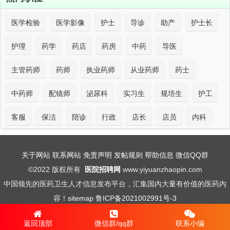
医学检验
医学影像
护士
导诊
助产
护士长
护理
药学
药店
药房
中药
导医
主管药师
药师
执业药师
从业药师
药士
中药师
配镜师
泌尿科
实习生
规培生
护工
客服
保洁
陪诊
行政
店长
店员
内科
关于网站
联系网站
免责声明
发帖规则
帮助信息
微信QQ群
©2022 版权所有
医院招聘网
www.yiyuanzhaopin.com
中国领先的医药卫生人才信息发布平台，汇集国内大量有价值的医药内
容！
sitemap
鲁ICP备2021002991号-3
法律声明：本站信息均为网民自发信息，如有侵权请联系本站处理！
返回顶部
微信群/qq群
联系小编