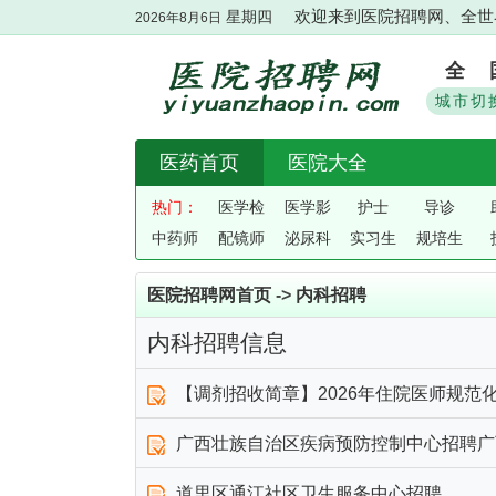
星期四
欢迎来到医院招聘网、全世界
2026年8月6日
全 
城市切
医药首页
医院大全
热门：
医学检
医学影
护士
导诊
中药师
配镜师
验
泌尿科
像
实习生
规培生
医院招聘网首页
->
内科招聘
内科招聘信息
【调剂招收简章】2026年住院医师规范
广西壮族自治区疾病预防控制中心招聘广
道里区通江社区卫生服务中心招聘