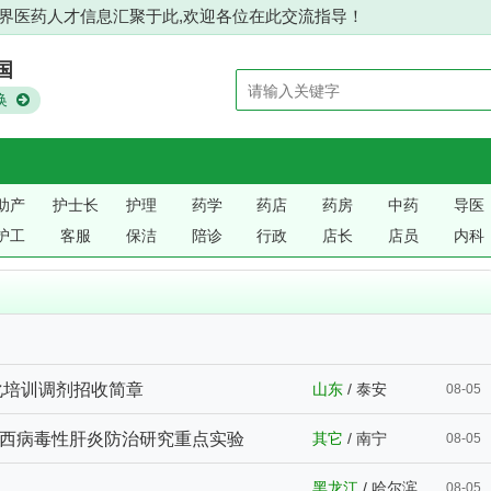
医药人才信息汇聚于此,欢迎各位在此交流指导！
国
换
助产
护士长
护理
药学
药店
药房
中药
导医
护工
客服
保洁
陪诊
行政
店长
店员
内科
化培训调剂招收简章
山东
/
泰安
08-05
西病毒性肝炎防治研究重点实验
其它
/
南宁
08-05
黑龙江
/
哈尔滨
08-05