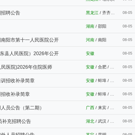
划招聘公告
黑龙江
/
齐齐哈尔
08-05
湖南
/
邵阳
08-05
团南阳市第十一人民医院公开
河南
/
南阳
08-05
县人民医院）2026年公开
安徽
08-05
医院)2026年住院医师
安徽
/
合肥
/
淮南
08-05
培训招收补录简章
安徽
/
蚌埠
/
宣城
08-05
训招收补录简章
安徽
/
蚌埠
/
宣城
08-05
用人员公告（第二期）
广西
/
来宾
/
中卫
08-05
人员补充招聘公告
湖北
/
武汉
/
仙桃
08-05
编外人员招聘公告
其它
/
昆明
08-05