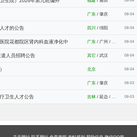
生院）2026年第九轮编外
福建
/
莆田
08-04
广东
/
肇庆
08-04
人才的公告
四川
/
绵阳
08-04
医院花都院区肾内科血液净化中
广东
/
广州
/
中山
/
汕尾
08-04
派遣人员招聘公告
其它
/
武汉
08-04
）
北京
08-04
广东
/
肇庆
08-03
疗卫生人才公告
吉林
/
延边
/
吉林
08-03