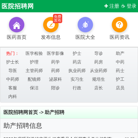
医院招聘网
✚ 注册
☕ 登录
免费
发布
医药首页
发布信息
医院大全
医药资讯
热门：
医学检验
医学影像
护士
导诊
助产
护士长
护理
药学
药店
药房
中药
导医
主管药师
药师
执业药师
从业药师
药士
中药师
配镜师
泌尿科
实习生
规培生
护工
客服
保洁
陪诊
行政
店长
店员
内科
医院招聘网首页
->
助产招聘
助产招聘信息