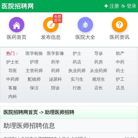
医院招聘网
✚ 注册
☕ 登录
免费
发布
医药首页
发布信息
医院大全
医药资讯
热门：
医学检验
医学影像
护士
导诊
助产
护士长
护理
药学
药店
药房
中药
导医
主管药师
药师
执业药师
从业药师
药士
中药师
配镜师
泌尿科
实习生
规培生
护工
客服
保洁
陪诊
行政
店长
店员
内科
医院招聘网首页
->
助理医师招聘
助理医师招聘信息